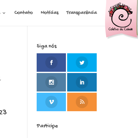
Contato
Notícias
Transparência
Siga nós
,
23
Participe