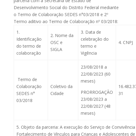
parceria com a Secretaria de Estado de
Desenvolvimento Social do Distrito Federal mediante
o Termo de Colaboração SEDES n°03/2018 e 2º
Termo aditivo ao Termo de Colaboração nº 03/2018:
1.
3. Data de
2. Nome da
Identificação
celebração do
OSC e
4. CNPJ
do termo de
termo e
SIGLA
colaboração
Vigência
23/08/2018 a
22/08/2023 (60
Termo de
meses)
Colaboração
Coletivo da
16.482.3
PRORROGAÇÃO
SEDES n°
Cidade
31
23/08/2023 a
03/2018
22/08/2027 (48
meses)
5. Objeto da parceria: A execução do Serviço de Convivência
Fortalecimento de Vínculos para Crianças e Adolescentes de