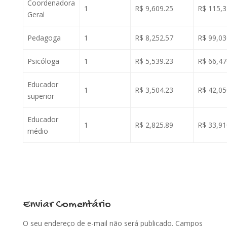
Coordenadora
1
R$ 9,609.25
R$ 115,3
Geral
Pedagoga
1
R$ 8,252.57
R$ 99,03
Psicóloga
1
R$ 5,539.23
R$ 66,47
Educador
1
R$ 3,504.23
R$ 42,05
superior
Educador
1
R$ 2,825.89
R$ 33,91
médio
Enviar Comentário
O seu endereço de e-mail não será publicado.
Campos