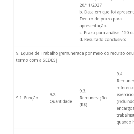
20/11/2027.
b. Data em que foi apresen
Dentro do prazo para
apresentação.
c. Prazo para análise: 150 di
d. Resultado conclusivo:
9. Equipe de Trabalho [remunerada por meio do recurso ori
termo com a SEDES]
9.4.
Remuner
referent
9.3.
9.2.
exercício
9.1. Função
Remuneração
Quantidade
(incluind
(R$)
encargo
trabalhis
quando 