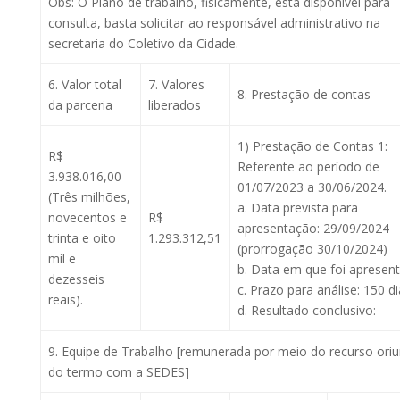
Obs: O Plano de trabalho, fisicamente, está disponível para
consulta, basta solicitar ao responsável administrativo na
secretaria do Coletivo da Cidade.
6. Valor total
7. Valores
8. Prestação de contas
da parceria
liberados
1) Prestação de Contas 1:
R$
Referente ao período de
3.938.016,00
01/07/2023 a 30/06/2024.
(Três milhões,
a. Data prevista para
novecentos e
R$
apresentação: 29/09/2024
trinta e oito
1.293.312,51
(prorrogação 30/10/2024)
mil e
b. Data em que foi apresen
dezesseis
c. Prazo para análise: 150 di
reais).
d. Resultado conclusivo:
9. Equipe de Trabalho [remunerada por meio do recurso ori
do termo com a SEDES]