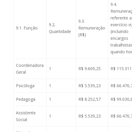
9.4.
Remunera
referente 
9.3.
9.2.
exercício v
9.1. Função
Remuneração
Quantidade
(incluindo
(R$)
encargos
trabalhistas
quando ho
Coordenadora
1
R$ 9.609,25
R$ 115.311
Geral
Psicóloga
1
R$ 5.539,23
R$ 66.470,
Pedagoga
1
R$ 8.252,57
R$ 99.030,
Assistente
1
R$ 5.539,23
R$ 66.470,
Social