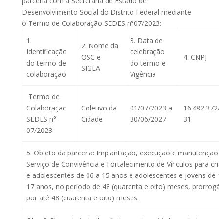
parceria com a Secretaria de Estado de
Desenvolvimento Social do Distrito Federal mediante
o Termo de Colaboração SEDES n°07/2023:
1.
3. Data de
2. Nome da
Identificação
celebração
OSC e
4. CNPJ
do termo de
do termo e
SIGLA
colaboração
Vigência
Termo de
Colaboração
Coletivo da
01/07/2023 a
16.482.372
SEDES n°
Cidade
30/06/2027
31
07/2023
5. Objeto da parceria: Implantação, execução e manutenção
Serviço de Convivência e Fortalecimento de Vínculos para cr
e adolescentes de 06 a 15 anos e adolescentes e jovens de 
17 anos, no período de 48 (quarenta e oito) meses, prorrog
por até 48 (quarenta e oito) meses.