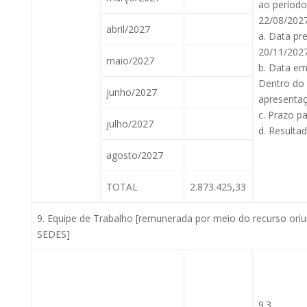
ao período
22/08/2027
abril/2027
a. Data pr
20/11/2027
maio/2027
b. Data em
Dentro do 
junho/2027
apresentaç
c. Prazo pa
julho/2027
d. Resulta
agosto/2027
TOTAL
2.873.425,33
9. Equipe de Trabalho [remunerada por meio do recurso or
SEDES]
9.3.