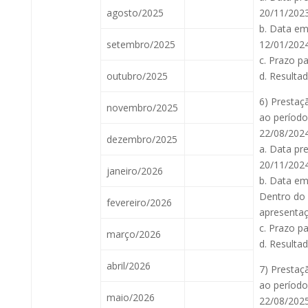
agosto/2025
20/11/2023
b. Data em
setembro/2025
12/01/2024
c. Prazo pa
outubro/2025
d. Resulta
6) Prestaç
novembro/2025
ao período
22/08/2024
dezembro/2025
a. Data pr
20/11/2024
janeiro/2026
b. Data em
Dentro do 
fevereiro/2026
apresentaç
c. Prazo pa
março/2026
d. Resulta
abril/2026
7) Prestaç
ao período
maio/2026
22/08/2025