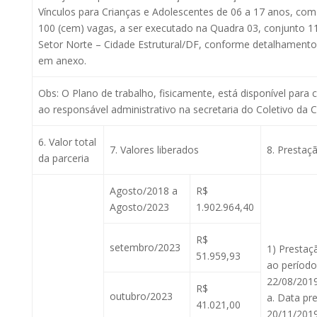
Vínculos para Crianças e Adolescentes de 06 a 17 anos, co
100 (cem) vagas, a ser executado na Quadra 03, conjunto 11
Setor Norte – Cidade Estrutural/DF, conforme detalhamento
em anexo.
Obs: O Plano de trabalho, fisicamente, está disponível para co
ao responsável administrativo na secretaria do Coletivo da C
6. Valor total
7. Valores liberados
8. Prestaç
da parceria
Agosto/2018 a
R$
Agosto/2023
1.902.964,40
R$
setembro/2023
1) Prestaç
51.959,93
ao período
22/08/2019
R$
outubro/2023
a. Data pr
41.021,00
20/11/2019