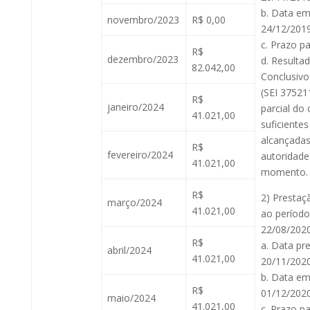
b. Data em
novembro/2023
R$ 0,00
24/12/2019
c. Prazo pa
R$
dezembro/2023
d. Resulta
82.042,00
Conclusivo
(SEI 37521
R$
janeiro/2024
parcial do 
41.021,00
suficiente
alcançadas
R$
fevereiro/2024
autoridade
41.021,00
momento.
R$
2) Prestaç
março/2024
41.021,00
ao período
22/08/2020
R$
a. Data pr
abril/2024
41.021,00
20/11/2020
b. Data em
R$
01/12/2020
maio/2024
41.021,00
c. Prazo pa