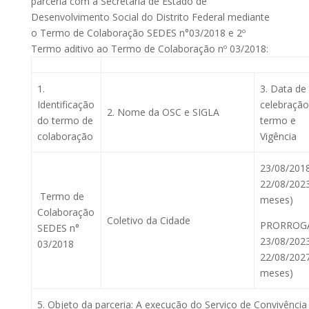
parceria com a Secretaria de Estado de
Desenvolvimento Social do Distrito Federal mediante
o Termo de Colaboração SEDES n°03/2018 e 2º
Termo aditivo ao Termo de Colaboração nº 03/2018:
1.
3. Data de
Identificação
celebração
2. Nome da OSC e SIGLA
do termo de
termo e
colaboração
Vigência
23/08/201
22/08/2023
Termo de
meses)
Colaboração
Coletivo da Cidade
PRORROG
SEDES n°
23/08/202
03/2018
22/08/2027
meses)
5. Objeto da parceria: A execução do Serviço de Convivência