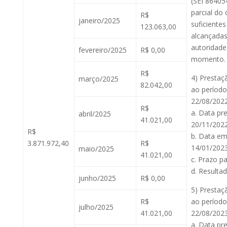
(SEI 86405
parcial do 
R$
janeiro/2025
suficiente
123.063,00
alcançadas
autoridade
fevereiro/2025
R$ 0,00
momento.
R$
4) Prestaç
março/2025
82.042,00
ao período
22/08/2022
R$
a. Data pr
abril/2025
41.021,00
20/11/2022
R$
b. Data em
3.871.972,40
R$
14/01/2023
maio/2025
41.021,00
c. Prazo pa
d. Resultad
junho/2025
R$ 0,00
5) Prestaç
R$
ao período
julho/2025
41.021,00
22/08/2023
a. Data pr